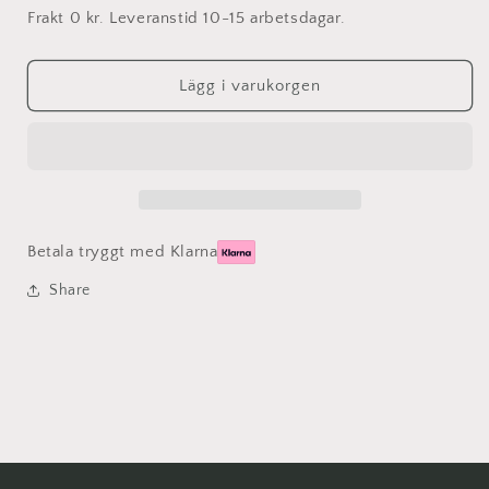
för
för
Frakt 0 kr. Leveranstid 10-15 arbetsdagar.
Namnskylt
Namnskylt
Mini,
Mini,
aluminium
aluminium
Lägg i varukorgen
10x10
10x10
cm
cm
Betala tryggt med Klarna
Share