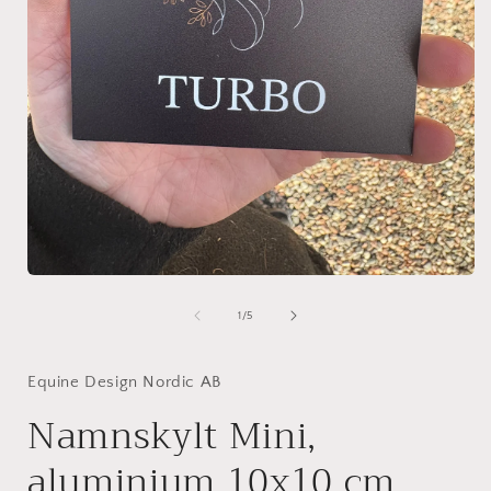
av
1
/
5
Equine Design Nordic AB
Namnskylt Mini,
aluminium 10x10 cm