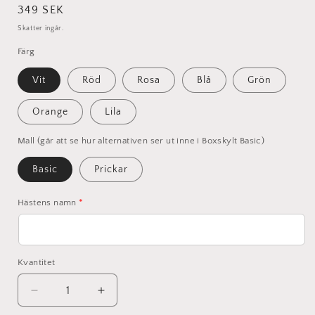
Ordinarie
349 SEK
pris
Skatter ingår.
Färg
Vit
Röd
Rosa
Blå
Grön
Orange
Lila
Mall (går att se hur alternativen ser ut inne i Boxskylt Basic)
Basic
Prickar
Hästens namn
*
Kvantitet
Minska
Öka
kvantitet
kvantitet